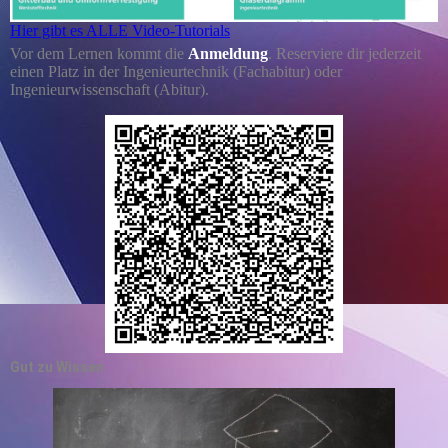
Hier gibt es ALLE Video-Tutorials
Vor dem Lernen kommt die
Anmeldung
. Reserviere dir jederzeit
einen Platz in der Ingenieurtechnik (Fachabitur) oder
Ingenieurwissenschaft (Abitur).
Gut zu Wissen